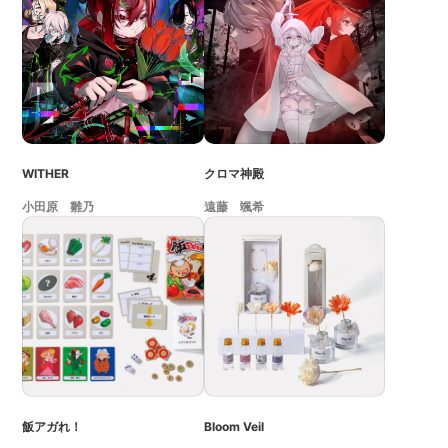
WITHER
クロマ神殿
小田原 雛乃
遠藤 颯希
飯アガれ！
Bloom Veil