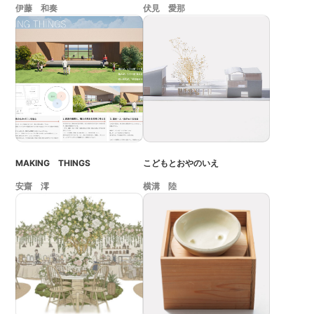
伊藤 和奏
伏見 愛那
MAKING THINGS
こどもとおやのいえ
安齋 澪
横溝 陸