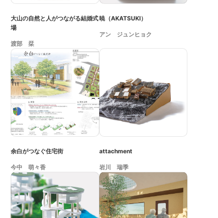
大山の自然と人がつながる結婚式
暁（AKATSUKI）
場
アン ジュンヒョク
渡部 栞
余白がつなぐ住宅街
attachment
今中 萌々香
岩川 瑞季