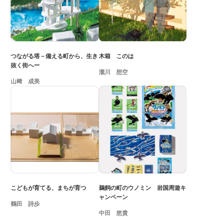
つながる塔－備える町から、生き
木箱 このは
抜く街へー
瀧川 想空
山﨑 成美
こどもが育てる、まちが育つ
鵜飼の町のウノミン 岩国周遊キ
ャンペーン
鶴田 詩歩
中田 悠貴