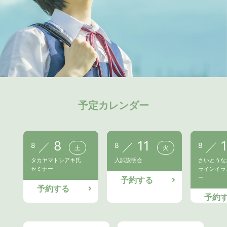
予定カレンダー
8
11
8
8
8
土
火
タカヤマトシアキ氏
入試説明会
さいとうな
セミナー
ラインイラ
ー
予約する
予約する
予約