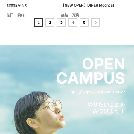
歌舞伎かるた
【NEW OPEN】DINER Mooncat
柴田 莉緒
森脇 万葉
1
2
3
4
5
OPEN
CAMPUS
オープンキャンパス 2026-2027
やりたいことを
みつけよう！