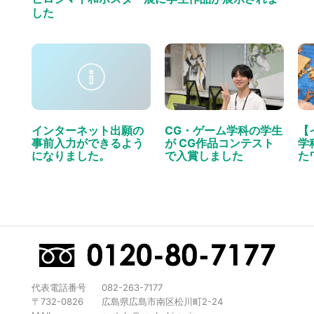
した
インターネット出願の
CG・ゲーム学科の学生
【
事前入力ができるよう
が CG作品コンテスト
学
になりました。
で入賞しました
た
代表電話番号
082-263-7177
〒732-0826
広島県広島市南区松川町2-24