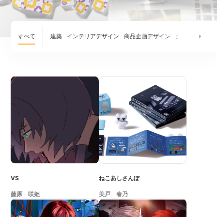
すべて
建築
インテリアデザイン
商品企画デザイン
グラフィックデ
VS
ねこあしさんぽ
藤原 咲姫
美戸 春乃