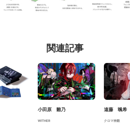
関連記事
小田原 雛乃
遠藤 颯希
WITHER
クロマ神殿