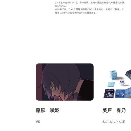
藤原 咲姫
美戸 春乃
VS
ねこあしさんぽ