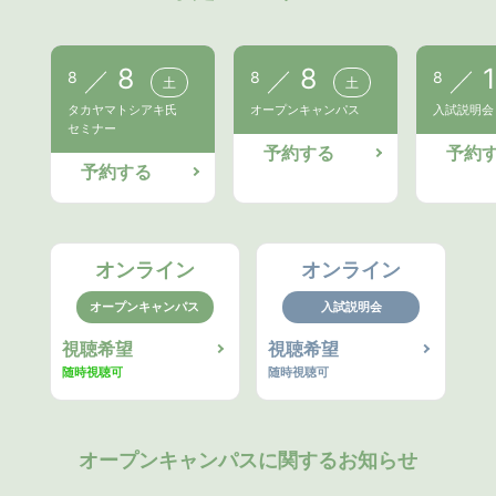
8
8
1
8
8
8
土
土
タカヤマトシアキ氏
オープンキャンパス
入試説明会
セミナー
予約する
予約
予約する
オンライン
オンライン
オープンキャンパス
入試説明会
視聴希望
視聴希望
随時視聴可
随時視聴可
オープンキャンパスに関するお知らせ