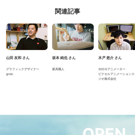
関連記事
山田 友和 さん
坂本 純也 さん
木戸 悠介 さん
グラフィックデザイナー
家具職人
3DCGアニメーター
grab.
ピクセルアニメーションス
ジオ株式会社
OPEN