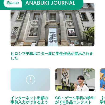
ANABUKI JOURNAL
読みもの
ヒロシマ平和ポスター展に学生作品が展示されま
した
インターネット出願の
CG・ゲーム学科の学生
【
事前入力ができるよう
が CG作品コンテスト
学