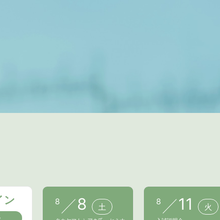
イン
8
11
8
8
土
火
会