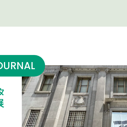
OURNAL
タ
展