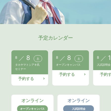
予定カレンダー
8
8
1
8
8
8
土
土
タカヤマトシアキ氏
オープンキャンパス
入試説明会
セミナー
予約する
予約
予約する
オンライン
オンライン
オープンキャンパス
入試説明会