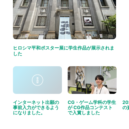
ヒロシマ平和ポスター展に学生作品が展示されま
した
インターネット出願の
CG・ゲーム学科の学生
2
事前入力ができるよう
が CG作品コンテスト
の
になりました。
で入賞しました