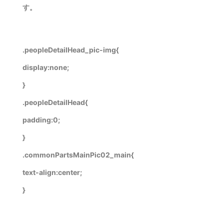
す。
.peopleDetailHead_pic-img{
display:none;
}
.peopleDetailHead{
padding:0;
}
.commonPartsMainPic02_main{
text-align:center;
}