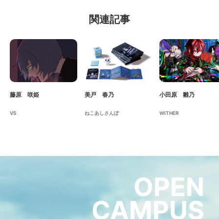
関連記事
藤原 咲姫
美戸 春乃
小田原 雛乃
VS
ねこあしさんぽ
WITHER
OPEN
CAMPUS