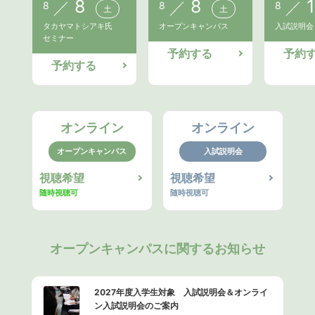
8
8
1
8
8
8
土
土
タカヤマトシアキ氏
オープンキャンパス
入試説明会
セミナー
予約する
予約
予約する
オンライン
オンライン
オープンキャンパス
入試説明会
視聴希望
視聴希望
随時視聴可
随時視聴可
オープンキャンパスに関するお知らせ
2027年度入学生対象 入試説明会＆オンライ
ン入試説明会のご案内