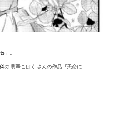
ts
」。
科
の 翡翠こはく さんの作品『天命に