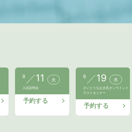
11
19
8
8
火
水
入試説明会
さいとうなおき氏オンラインイ
ラストセミナー
予約する
予約する