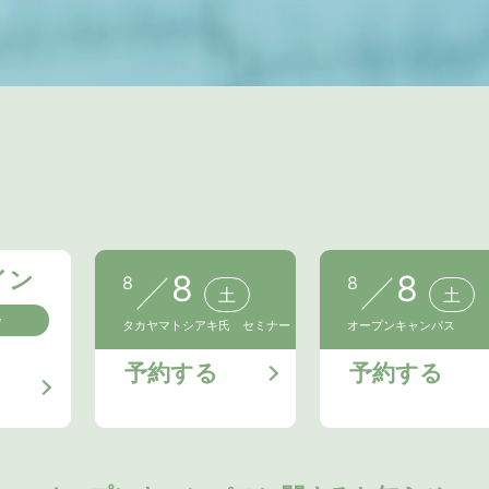
イン
8
8
8
8
土
土
会
タカヤマトシアキ氏 セミナー
オープンキャンパス
予約する
予約する