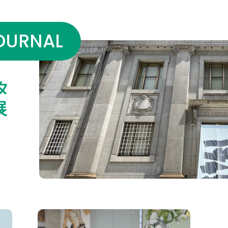
OURNAL
タ
展