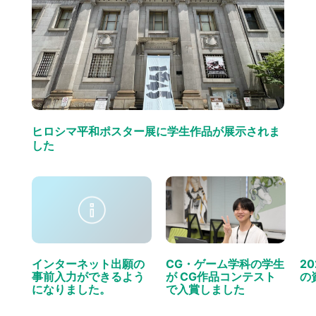
ヒロシマ平和ポスター展に学生作品が展示されま
した
インターネット出願の
CG・ゲーム学科の学生
2
事前入力ができるよう
が CG作品コンテスト
の
になりました。
で入賞しました