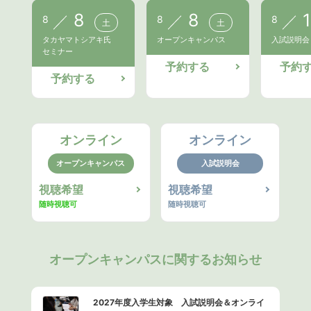
8
8
1
8
8
8
土
土
タカヤマトシアキ氏
オープンキャンパス
入試説明会
セミナー
予約する
予約
予約する
オンライン
オンライン
オープンキャンパス
入試説明会
視聴希望
視聴希望
随時視聴可
随時視聴可
オープンキャンパスに関するお知らせ
2027年度入学生対象 入試説明会＆オンライ