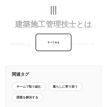
建築施工管理技士とは
すべてみる
建設業界には、施工管理技士が複数の分野に分かれて存
在しており、その中で建築分野を担うのが建築施工管理
技士です。
建築施工管理技士は、建設現場において建築工事の工
関連タグ
程・品質・安全を統括する重要な役割を担います。設計
図面の確認や工事工程の調整、さらには作業員への指示
チームで取り組む
暮らしに寄り添う
や安全対策まで、現場全体を管理するポジションです。
課題を解決する
専門知識だけでなく、現場を俯瞰して判断する力や、多