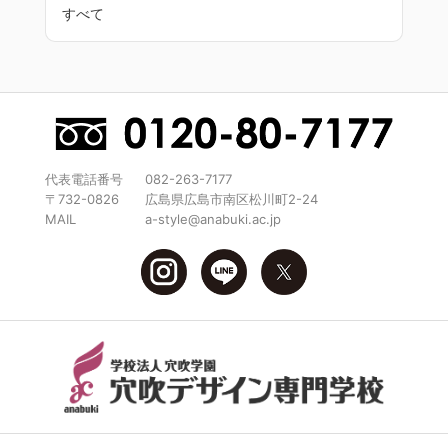
すべて
建築施工管理技士に求め
られるスキルとは
建築の専門知識と図面読解力
代表電話番号
082-263-7177
〒732-0826
広島県広島市南区松川町2-24
MAIL
a-style@anabuki.ac.jp
建築施工管理技士としての基本は、建物の構造や材料、
施工方法など、建築に関する専門知識をしっかりと身に
つけることです。なかでも図面読解力は、工程や品質を
把握するうえで不可欠なスキルであり、設計図や施工図
を正確に理解して初めて現場へ的確な指示を出すことが
できます。