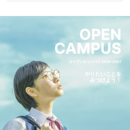
くの関係者と円滑に連携するコミュニケーション力も求
められます。責任は大きい一方で、建物づくりを最前線
で支えるやりがいのある仕事といえるでしょう。
OPEN
近年は建設需要の高まりや人材不足の影響もあり、建築
CAMPUS
施工管理技士の需要は今後も高まることが期待されてい
ます。
オープンキャンパス 2026-2027
やりたいことを
みつけよう！
施工管理技士の中での建築施工管理技
士の位置づけ
施工管理技士は、建設・土木・管工事など複数の専門分
野に分かれた国家資格です。その中で建築施工管理技士