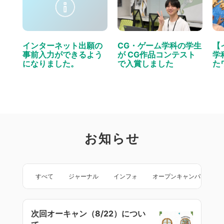
建築施工管理技士は「建物の完成度を守る最後の砦」と
して、妥協のない品質管理を行う責任を担っています。
インターネット出願の
CG・ゲーム学科の学生
【
事前入力ができるよう
が CG作品コンテスト
学
になりました。
で入賞しました
た
安全管理
安全管理では、災害や事故を未然に防ぐための体制づく
りと日常的な注意喚起が欠かせません。建設現場は高所
お知らせ
作業や重量物の運搬など危険が多く、常にリスクと隣り
合わせの環境です。そのため、ヘルメットや安全帯の着
用確認、足場や重機の点検、作業前の安全ミーティング
すべて
ジャーナル
インフォ
オープンキャンパス
などを通して、作業員の安全意識を高めていきます。
建築施工管理技士は、現場のリーダーとして「安全第
次回オーキャン（8/22）につい