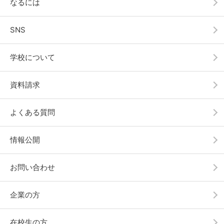
なるには
とくに工程がタイトな場合やトラブルが発生した際に
は、各方面と調整を行いながら最適な解決策を導き出す
SNS
力が求められます。現場の意見をまとめ、全体を前に進
める調整役としての役割を担うのが、建築施工管理技士
学校について
の重要な仕事の一つです。
資料請求
よくある質問
管理能力・責任感・体力
情報公開
施工管理業務では、工期・コスト・品質・安全を総合的
お問い合わせ
に把握し、現場全体をコントロールする管理能力が求め
られます。複数の業務を同時に進めながら、優先順位を
企業の方
判断する力も必要になります。
在校生の方
また、建築施工管理技士は工事の出来栄えに対して最終