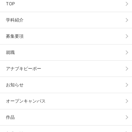
TOP
専門知識が不足していると、施工ミスや手戻りが発生し
やすくなり、建物の完成度だけでなく安全性にも影響を
学科紹介
及ぼしかねません。逆に、図面を正確に読み取り、現場
に落とし込める力があれば、施工の質を高める存在とし
募集要項
て信頼される施工管理技士になれます。
就職
アナブキピーポー
コミュニケーション力・調整力
お知らせ
建築現場では、職人や協力会社、設計者、発注者など多
オープンキャンパス
くの人が関わり、一つの建物を完成させます。そのた
め、円滑に意思疎通を図れるコミュニケーション力は欠
作品
かせません。