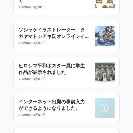
て
一」を徹底し、人命を守る責任を負っています。事故ゼ
2026年06月30日
ロの現場をつくることが、施工管理の最も重要な使命の
一つです。
ソシャゲイラストレーター タ
カヤマトシアキ氏オンラインイ
ラストセミナー
2026年08月06日
ヒロシマ平和ポスター展に学生
作品が展示されました
2026年08月03日
インターネット出願の事前入力
ができるようになりました。
2026年08月03日