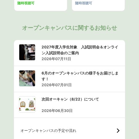
工程管理
随時視聴可
随時視聴可
工程管理では、工事全体のスケジュール策定と進捗状況
オープンキャンパスに関するお知らせ
の把握が重要になります。工程が乱れれば、工期の遅れ
だけでなく、コスト増加や品質低下にも直結するため、
2027年度入学生対象 入試説明会＆オンライ
ン入試説明会のご案内
綿密な計画と柔軟な調整力が求められます。
2026年07月11日
建築施工管理技士は、天候の変化や資材の納品遅延、作
6月のオープンキャンパスの様子をお届けしま
業員の配置状況などを踏まえながら、各専門業者と連携
す！
2026年07月01日
して工程を管理します。予定通りに進まない場合でも、
次回オーキャン（8/22）について
作業順の組み替えや人員配置の調整によって遅れを最小
2026年06月30日
限に抑える役割を担います。
現場全体を俯瞰しながら「今、何を優先すべきか」を判
オープンキャンパスの予定や流れ
断し、工事をスムーズに進める司令塔のような存在が、