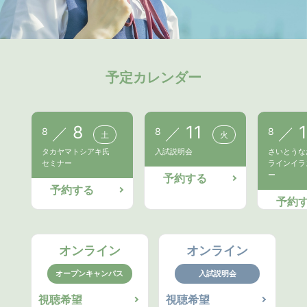
は、住宅や商業施設、公共施設など、建物全般の施工を
管理する分野を専門としています。
建物を安全かつ高品質な状態で完成させるために、必要
予定カレンダー
な資材や人員の手配、施工内容の確認、現場の技術的な
判断などを行い、建築工事全体を統括するスペシャリス
8
11
トとしての役割を担います。
8
8
8
土
火
タカヤマトシアキ氏
入試説明会
さいとうな
セミナー
ラインイラ
ー
予約する
予約する
予約
建築施工管理技士の具体
的な仕事とは
オンライン
オンライン
オープンキャンパス
入試説明会
視聴希望
視聴希望