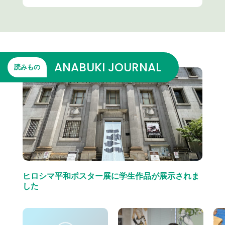
工程管理における建築施工管理技士です。
品質管理
ANABUKI JOURNAL
読みもの
品質管理は、建物を設計図どおり、かつ安全で高品質な
状態に仕上げるための重要な業務です。施工内容や使用
する資材が基準を満たしているかを確認し、不備があれ
ば早期に是正を行います。
例えば、コンクリートの強度や鉄筋の配置、仕上げ材の
ヒロシマ平和ポスター展に学生作品が展示されま
施工精度など、細かな部分まで目を配る必要がありま
した
す。見えなくなる部分ほど手抜きが許されず、完成後の
安全性や耐久性に大きく影響します。