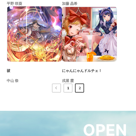
平野 咲葵
加藤 晶希
祓
にゃんにゃんドルチェ！
中山 祭
戎屋 霞
1
2
OPEN