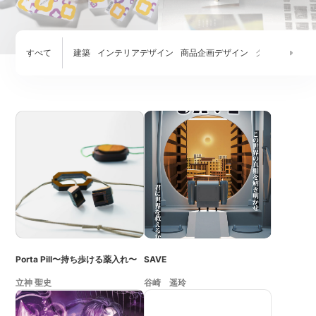
すべて
建築
インテリアデザイン
商品企画デザイン
グラフィックデ
Porta Pill〜持ち歩ける薬入れ〜
SAVE
立神 聖史
谷崎 遥玲