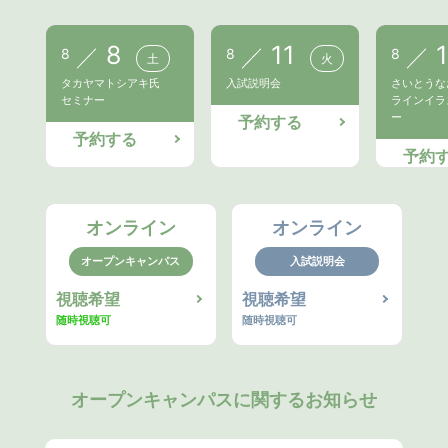
8
11
8
8
8
土
火
タカヤマトシアキ氏
入試説明会
さいとうな
セミナー
ラインイラ
ー
予約する
予約する
予約
オンライン
オンライン
オープンキャンパス
入試説明会
視聴希望
視聴希望
随時視聴可
随時視聴可
オープンキャンパスに関するお知らせ