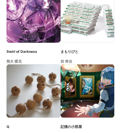
Swirl of Darkness
まもりびと
熊木 暖花
前 希佳
Q
記憶の小部屋