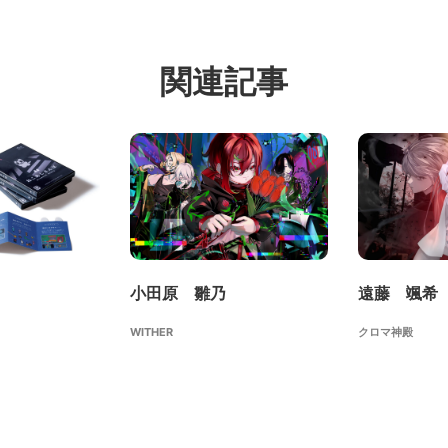
関連記事
小田原 雛乃
遠藤 颯希
WITHER
クロマ神殿