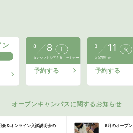
イン
8
11
8
8
土
火
会
タカヤマトシアキ氏 セミナー
入試説明会
予約する
予約する
オープンキャンパスに関するお知らせ
説明会＆オンライン入試説明会の
6月のオープ