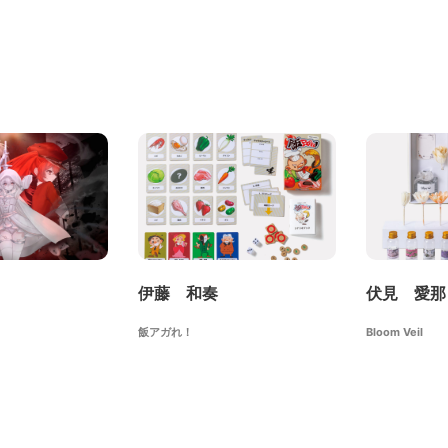
伊藤 和奏
伏見 愛那
飯アガれ！
Bloom Veil