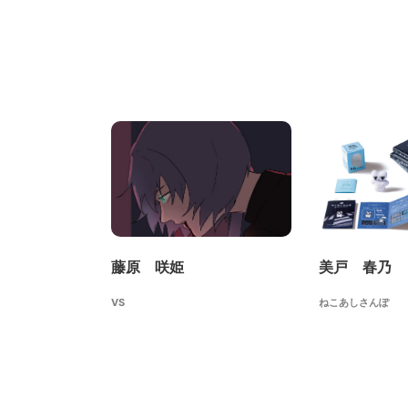
藤原 咲姫
美戸 春乃
VS
ねこあしさんぽ