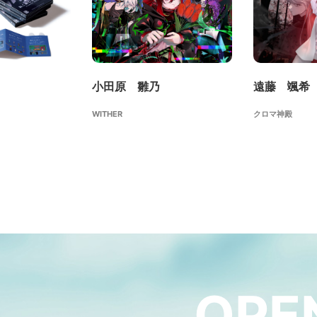
小田原 雛乃
遠藤 颯希
WITHER
クロマ神殿
OPE