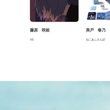
藤原 咲姫
美戸 春乃
VS
ねこあしさんぽ