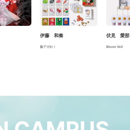
伊藤 和奏
伏見 愛那
飯アガれ！
Bloom Veil
N
CAMPUS