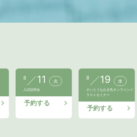
11
19
8
8
火
水
入試説明会
さいとうなおき氏オンラインイ
ラストセミナー
予約する
予約する