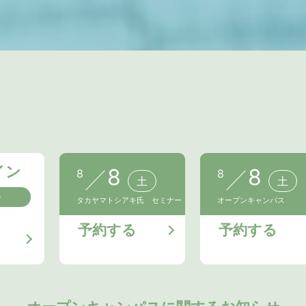
イン
8
8
8
8
土
土
会
タカヤマトシアキ氏 セミナー
オープンキャンパス
予約する
予約する