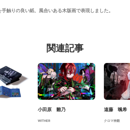
を手触りの良い紙、風合いある木版画で表現しました。
関連記事
小田原 雛乃
遠藤 颯希
WITHER
クロマ神殿