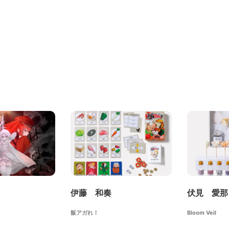
伊藤 和奏
伏見 愛那
飯アガれ！
Bloom Veil