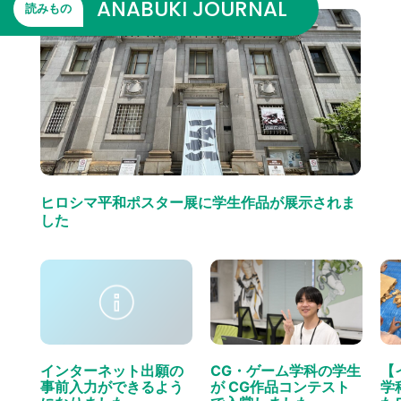
ANABUKI JOURNAL
読みもの
ヒロシマ平和ポスター展に学生作品が展示されま
した
インターネット出願の
CG・ゲーム学科の学生
【
事前入力ができるよう
が CG作品コンテスト
学