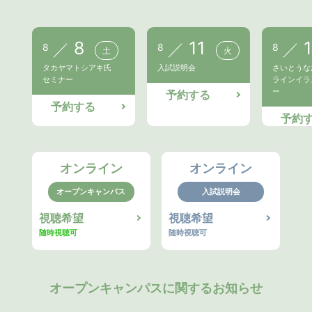
8
11
8
8
8
土
火
タカヤマトシアキ氏
入試説明会
さいとうな
セミナー
ラインイラ
ー
予約する
予約する
予約
オンライン
オンライン
オープンキャンパス
入試説明会
視聴希望
視聴希望
随時視聴可
随時視聴可
オープンキャンパスに関するお知らせ