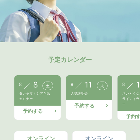
予定カレンダー
8
11
8
8
8
土
火
タカヤマトシアキ氏
入試説明会
さいとうな
セミナー
ラインイラ
ー
予約する
予約する
予約
オンライン
オンライン