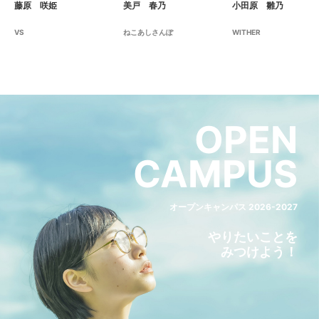
藤原 咲姫
美戸 春乃
小田原 雛乃
VS
ねこあしさんぽ
WITHER
OPEN
CAMPUS
オープンキャンパス 2026-2027
やりたいことを
みつけよう！