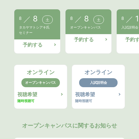
8
8
1
8
8
8
土
土
タカヤマトシアキ氏
オープンキャンパス
入試説明会
セミナー
予約する
予約
予約する
オンライン
オンライン
オープンキャンパス
入試説明会
視聴希望
視聴希望
随時視聴可
随時視聴可
オープンキャンパスに関するお知らせ