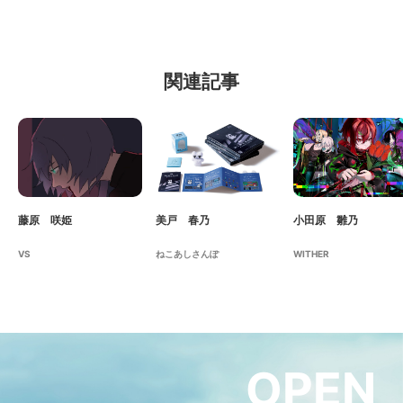
関連記事
藤原 咲姫
美戸 春乃
小田原 雛乃
VS
ねこあしさんぽ
WITHER
OPEN