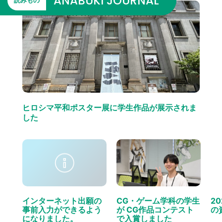
ANABUKI JOURNAL
読みもの
ヒロシマ平和ポスター展に学生作品が展示されま
した
インターネット出願の
CG・ゲーム学科の学生
2
事前入力ができるよう
が CG作品コンテスト
の
になりました。
で入賞しました