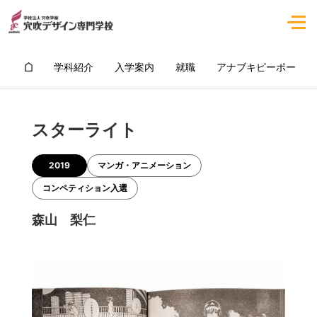
学科紹介
入学案内
就職
アナブキピーポー
スターライト
2019
マンガ・アニメーション
コンペティション入選
森山 梨仁