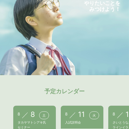
やりたいことを
みつけよう！
予定カレンダー
8
11
8
8
8
土
火
タカヤマトシアキ氏
入試説明会
さいとうな
セミナー
ラインイラ