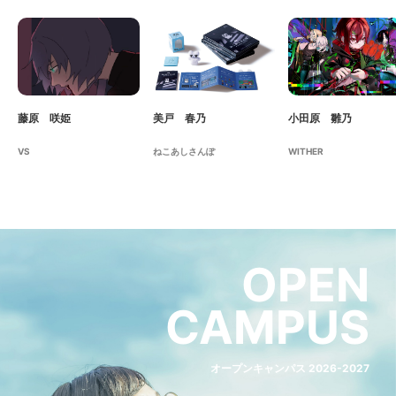
藤原 咲姫
美戸 春乃
小田原 雛乃
VS
ねこあしさんぽ
WITHER
OPEN
CAMPUS
オープンキャンパス 2026-2027