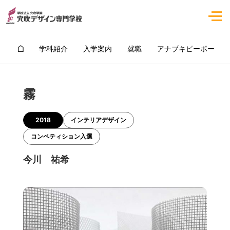
学科紹介
入学案内
就職
アナブキピーポー
霧
2018
インテリアデザイン
コンペティション入選
今川 祐希