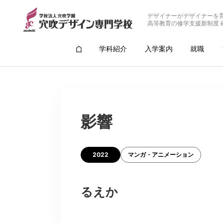
デザイナーがデザイナーを
高等教育の修学支援新制度 
学科紹介
入学案内
就職
影響
2022
マンガ・アニメーション
るえか