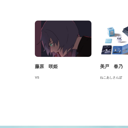
藤原 咲姫
美戸 春乃
VS
ねこあしさんぽ