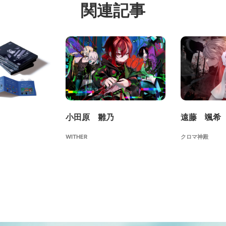
関連記事
小田原 雛乃
遠藤 颯希
WITHER
クロマ神殿