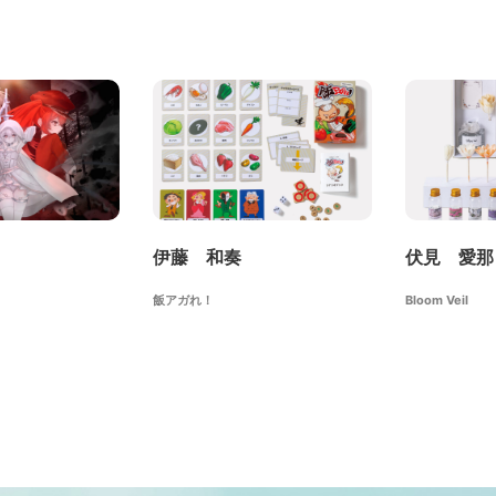
伊藤 和奏
伏見 愛那
飯アガれ！
Bloom Veil