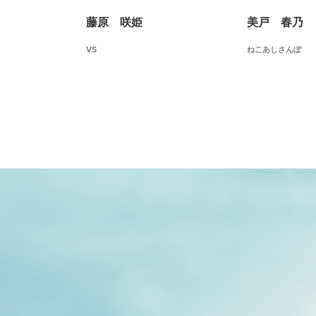
藤原 咲姫
美戸 春乃
VS
ねこあしさんぽ