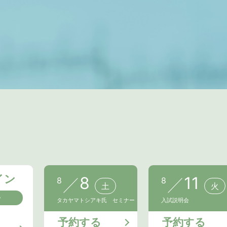
イン
8
11
8
8
土
火
会
タカヤマトシアキ氏 セミナー
入試説明会
予約する
予約する