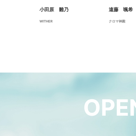
小田原 雛乃
遠藤 颯希
WITHER
クロマ神殿
OPE