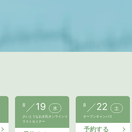
19
22
8
8
水
土
さいとうなおき氏オンラインイ
オープンキャンパス
ラストセミナー
予約する