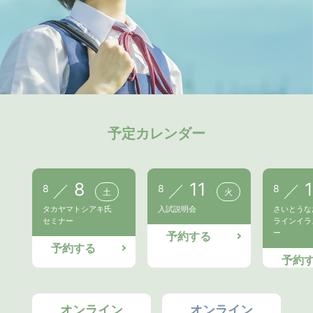
予定カレンダー
8
11
8
8
8
土
火
タカヤマトシアキ氏
入試説明会
さいとうな
セミナー
ラインイラ
ー
予約する
予約する
予約
オンライン
オンライン