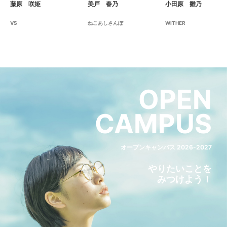
藤原 咲姫
美戸 春乃
小田原 雛乃
VS
ねこあしさんぽ
WITHER
OPEN
CAMPUS
オープンキャンパス 2026-2027
やりたいことを
みつけよう！