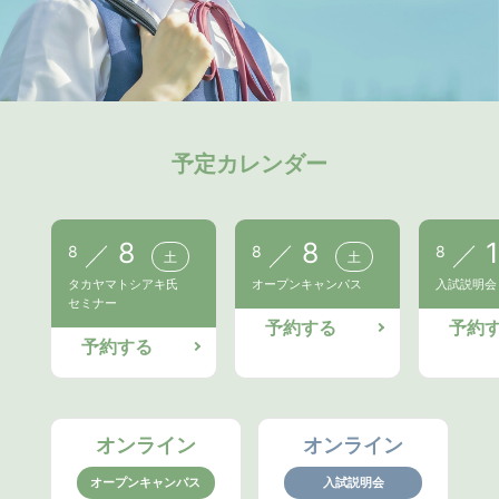
予定カレンダー
8
8
1
8
8
8
土
土
タカヤマトシアキ氏
オープンキャンパス
入試説明会
セミナー
予約する
予約
予約する
オンライン
オンライン
オープンキャンパス
入試説明会