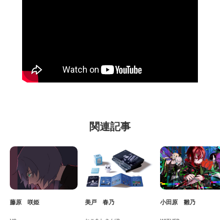
関連記事
藤原 咲姫
美戸 春乃
小田原 雛乃