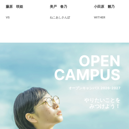
藤原 咲姫
美戸 春乃
小田原 雛乃
VS
ねこあしさんぽ
WITHER
OPEN
CAMPUS
オープンキャンパス 2026-2027
やりたいことを
みつけよう！