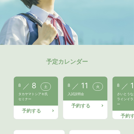
予定カレンダー
8
11
8
8
8
土
火
タカヤマトシアキ氏
入試説明会
さいとうな
セミナー
ラインイラ
ー
予約する
予約する
予約