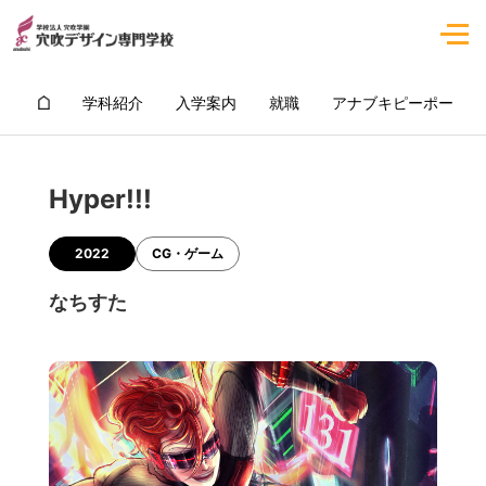
学科紹介
入学案内
就職
アナブキピーポー
Hyper!!!
2022
CG・ゲーム
なちすた