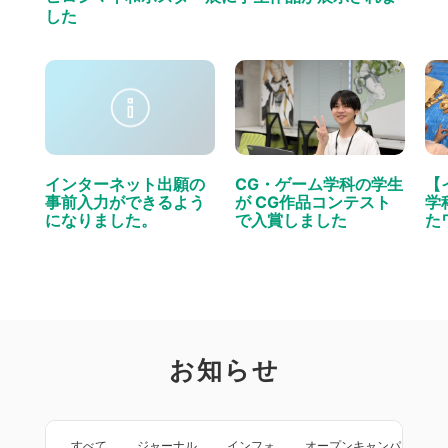
した
インターネット出願の
CG・ゲーム学科の学生
【
事前入力ができるよう
が CG作品コンテスト
学
になりました。
で入賞しました
た
お知らせ
すべて
ジャーナル
インフォ
オープンキャンパス