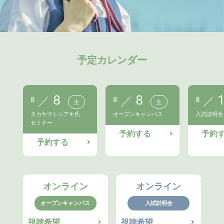
予定カレンダー
8
8
1
8
8
8
土
土
タカヤマトシアキ氏
オープンキャンパス
入試説明会
セミナー
予約する
予約
予約する
オンライン
オンライン
オープンキャンパス
入試説明会
視聴希望
視聴希望