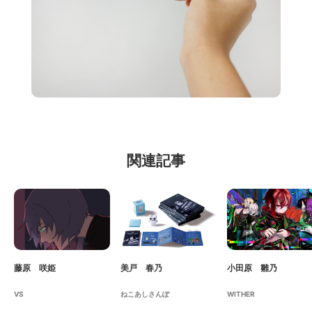
関連記事
藤原 咲姫
美戸 春乃
小田原 雛乃
VS
ねこあしさんぽ
WITHER