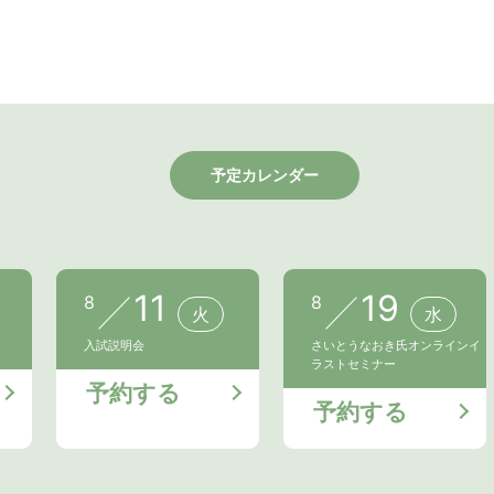
予定カレンダー
11
19
8
8
火
水
入試説明会
さいとうなおき氏オンラインイ
ラストセミナー
予約する
予約する