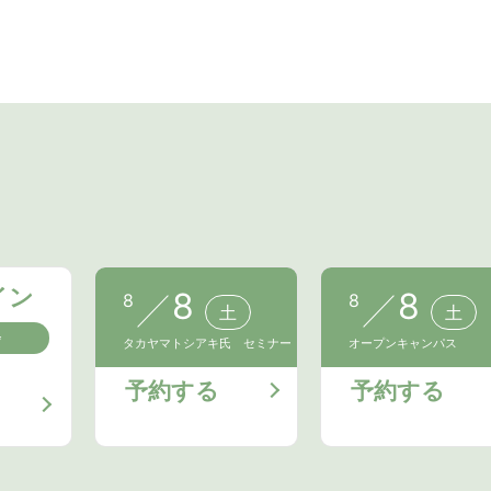
イン
8
8
8
8
土
土
会
タカヤマトシアキ氏 セミナー
オープンキャンパス
予約する
予約する