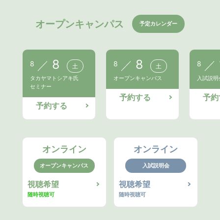
オープンキャンパス
予定カレンダー
8
8
8
8
8
土
土
タカヤマトシアキ氏
オープンキャンパス
入試説明
セミナー
予約する
予約
予約する
オンライン
オンライン
オープンキャンパス
入試説明会
視聴希望
視聴希望
随時視聴可
随時視聴可