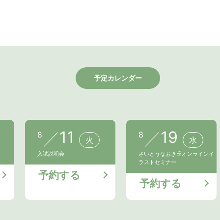
予定カレンダー
11
19
8
8
火
水
入試説明会
さいとうなおき氏オンラインイ
ラストセミナー
予約する
予約する