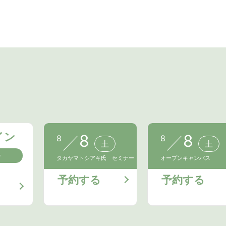
イン
8
8
8
8
土
土
会
タカヤマトシアキ氏 セミナー
オープンキャンパス
予約する
予約する