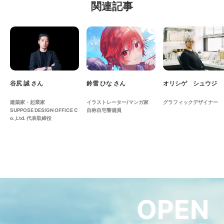
関連記事
谷尻 誠 さん
鈴雪 ひな さん
オリシゲ シュウジ
建築家・起業家
イラストレーター/マンガ家
グラフィックデザイナー
SUPPOSE DESIGN OFFICE C
自称自宅警備員
o.,Ltd. 代表取締役
OPEN