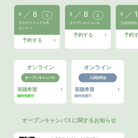
8
8
1
8
8
8
土
土
タカヤマトシアキ氏
オープンキャンパス
入試説明会
セミナー
予約する
予約
予約する
オンライン
オンライン
オープンキャンパス
入試説明会
視聴希望
視聴希望
随時視聴可
随時視聴可
オープンキャンパスに関するお知らせ