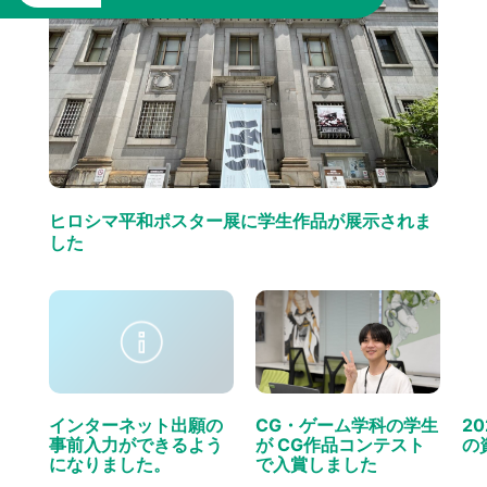
ヒロシマ平和ポスター展に学生作品が展示されま
した
インターネット出願の
CG・ゲーム学科の学生
2
事前入力ができるよう
が CG作品コンテスト
の
になりました。
で入賞しました