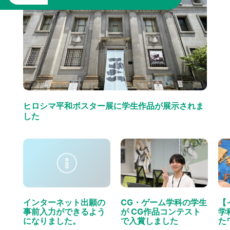
ヒロシマ平和ポスター展に学生作品が展示されま
した
インターネット出願の
CG・ゲーム学科の学生
【
事前入力ができるよう
が CG作品コンテスト
学
になりました。
で入賞しました
た