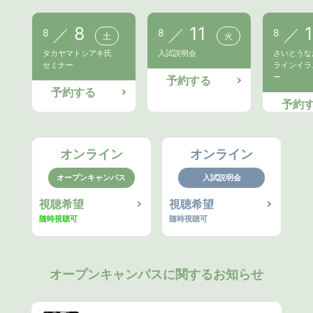
8
11
8
8
8
土
火
タカヤマトシアキ氏
入試説明会
さいとうな
セミナー
ラインイラ
ー
予約する
予約する
予約
オンライン
オンライン
オープンキャンパス
入試説明会
視聴希望
視聴希望
随時視聴可
随時視聴可
オープンキャンパスに関するお知らせ