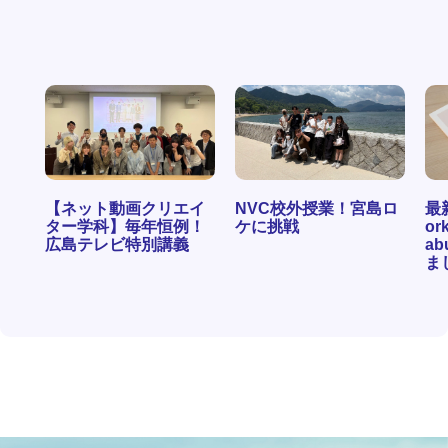
【ネット動画クリエイ
NVC校外授業！宮島ロ
最
ター学科】毎年恒例！
ケに挑戦
ork
広島テレビ特別講義
ab
ま