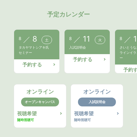
予定カレンダー
8
11
8
8
8
土
火
タカヤマトシアキ氏
入試説明会
さいとうな
セミナー
ラインイラ
ー
予約する
予約する
予約
オンライン
オンライン
オープンキャンパス
入試説明会
視聴希望
視聴希望
随時視聴可
随時視聴可