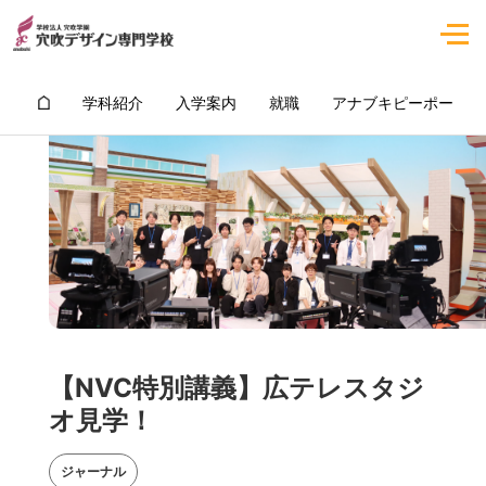
学科紹介
入学案内
就職
アナブキピーポー
【NVC特別講義】広テレスタジ
オ見学！
ジャーナル