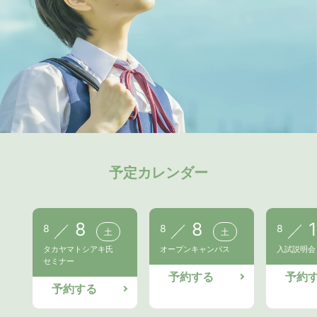
予定カレンダー
8
8
1
8
8
8
土
土
タカヤマトシアキ氏
オープンキャンパス
入試説明会
セミナー
予約する
予約
予約する