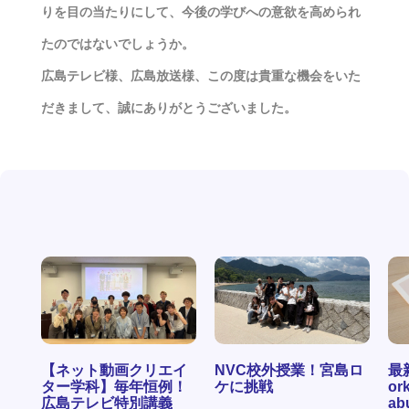
りを目の当たりにして、今後の学びへの意欲を高められ
たのではないでしょうか。
広島テレビ様、広島放送様、この度は貴重な機会をいた
だきまして、誠にありがとうございました。
【ネット動画クリエイ
NVC校外授業！宮島ロ
最
ター学科】毎年恒例！
ケに挑戦
ork
広島テレビ特別講義
ab