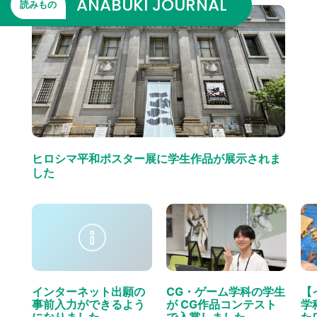
ANABUKI JOURNAL
読みもの
ヒロシマ平和ポスター展に学生作品が展示されま
した
インターネット出願の
CG・ゲーム学科の学生
【
事前入力ができるよう
が CG作品コンテスト
学
になりました。
で入賞しました
た