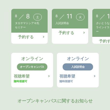
8
11
8
8
8
土
火
タカヤマトシアキ氏
入試説明会
さいとうな
セミナー
ラインイラ
ー
予約する
予約する
予約
オンライン
オンライン
オープンキャンパス
入試説明会
視聴希望
視聴希望
随時視聴可
随時視聴可
オープンキャンパスに関するお知らせ