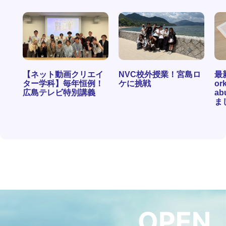
【ネット動画クリエイ
NVC校外授業！宮島ロ
最
ター学科】毎年恒例！
ケに挑戦
ork
広島テレビ特別講義
ab
ま
OPEN