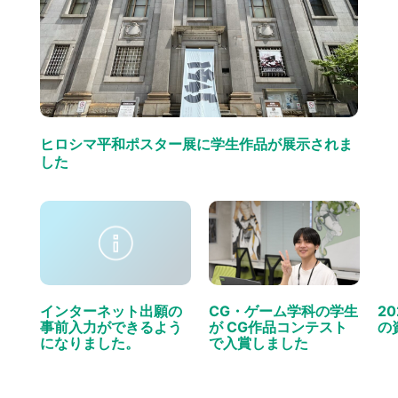
ヒロシマ平和ポスター展に学生作品が展示されま
した
インターネット出願の
CG・ゲーム学科の学生
2
事前入力ができるよう
が CG作品コンテスト
の
になりました。
で入賞しました