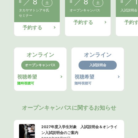
8
8
1
8
8
8
土
土
タカヤマトシアキ氏
オープンキャンパス
入試説明会
セミナー
予約する
予約
予約する
オンライン
オンライン
オープンキャンパス
入試説明会
視聴希望
視聴希望
随時視聴可
随時視聴可
オープンキャンパスに関するお知らせ
2027年度入学生対象 入試説明会＆オンライ
ン入試説明会のご案内