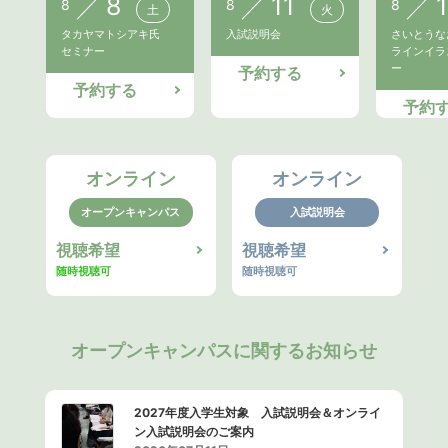
8
11
8
8
8
土
火
タカヤマトシアキ氏
入試説明会
さいとうな
セミナー
ラインイラ
ー
予約する
予約する
予約
オンライン
オンライン
オープンキャンパス
入試説明会
視聴希望
視聴希望
随時視聴可
随時視聴可
オープンキャンパスに関するお知らせ
2027年度入学生対象 入試説明会＆オンライ
ン入試説明会のご案内