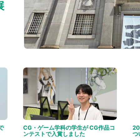
展
で
CG・ゲーム学科の学生が CG作品コ
2
ンテストで入賞しました
つ