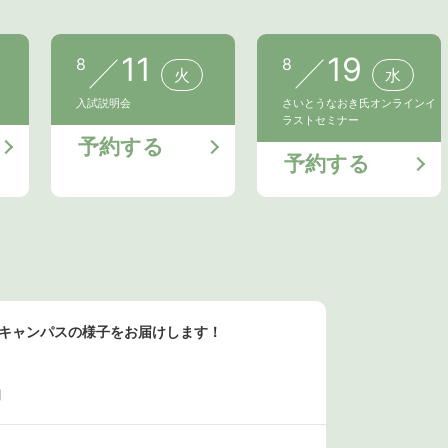
11
19
8
8
火
水
入試説明会
さいとうなおき氏オンラインイ
ラストセミナー
予約する
予約する
ンキャンパスの様子をお届けします！
日