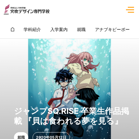
学科紹介
入学案内
就職
アナブキピーポー
ジャンプSQ.RISE 卒業生作品掲
載 『貝は食われる夢を見る』
就職
2020年05月12日