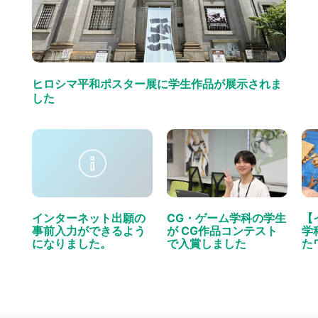
ヒロシマ平和ポスター展に学生作品が展示されま
した
インターネット出願の
CG・ゲーム学科の学生
【
事前入力ができるよう
が CG作品コンテスト
学
になりました。
で入賞しました
た