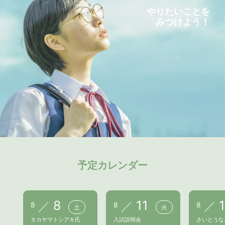
やりたいことを
みつけよう！
予定カレンダー
8
11
8
8
8
土
火
タカヤマトシアキ氏
入試説明会
さいとうな