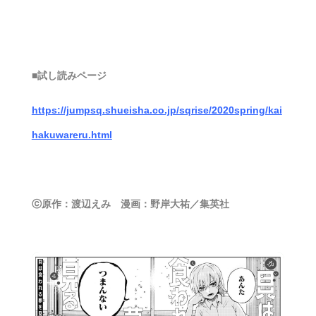
■試し読みページ
https://jumpsq.shueisha.co.jp/sqrise/2020spring/kai
hakuwareru.html
ⓒ原作：渡辺えみ 漫画：野岸大祐／集英社