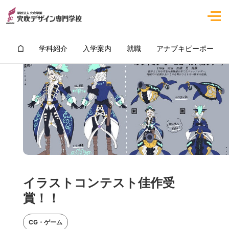
学科紹介
入学案内
就職
アナブキピーポー
イラストコンテスト佳作受
賞！！
CG・ゲーム