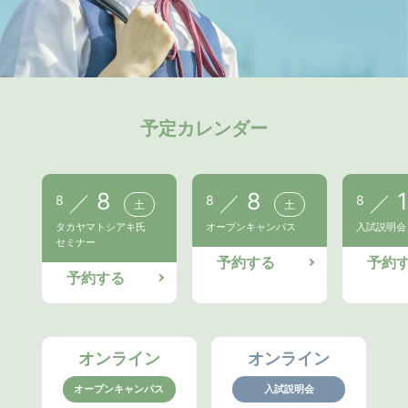
予定カレンダー
8
8
1
8
8
8
土
土
タカヤマトシアキ氏
オープンキャンパス
入試説明会
セミナー
予約する
予約
予約する
オンライン
オンライン
オープンキャンパス
入試説明会