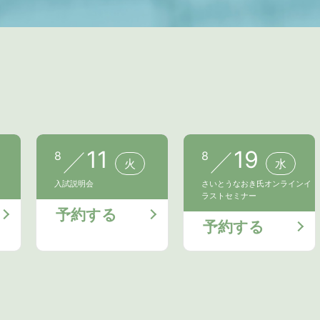
11
19
8
8
火
水
入試説明会
さいとうなおき氏オンラインイ
ラストセミナー
予約する
予約する