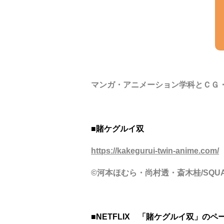
マンガ・アニメーション学科とＣＧ
■賭ケグルイ双
https://kakegurui-twin-anime.com/
©河本ほむら・尚村透・斎木桂/SQUA
■NETFLIX 「賭ケグルイ双」のペ