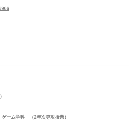
76966
）
・ゲーム学科 （2年次専攻授業）