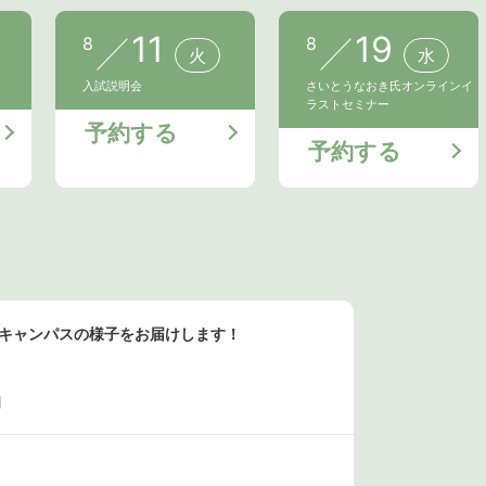
11
19
8
8
火
水
入試説明会
さいとうなおき氏オンラインイ
ラストセミナー
予約する
予約する
ンキャンパスの様子をお届けします！
日