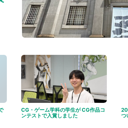
で
CG・ゲーム学科の学生が CG作品コ
2
ンテストで入賞しました
つ