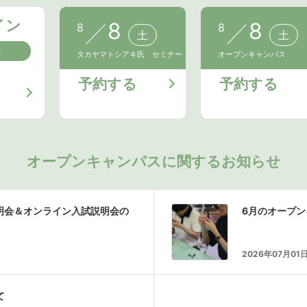
イン
8
8
8
8
土
土
会
タカヤマトシアキ氏 セミナー
オープンキャンパス
予約する
予約する
オープンキャンパスに関するお知らせ
説明会＆オンライン入試説明会の
6月のオープ
2026年07月01
て