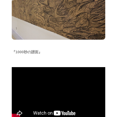
『1000秒の譜面』