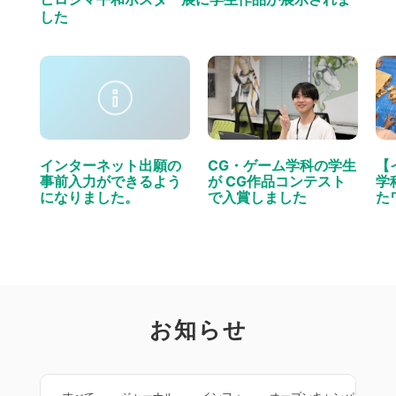
した
インターネット出願の
CG・ゲーム学科の学生
【
事前入力ができるよう
が CG作品コンテスト
学
になりました。
で入賞しました
た
お知らせ