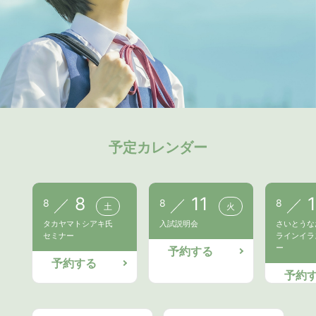
予定カレンダー
8
11
8
8
8
土
火
タカヤマトシアキ氏
入試説明会
さいとうな
セミナー
ラインイラ
ー
予約する
予約する
予約