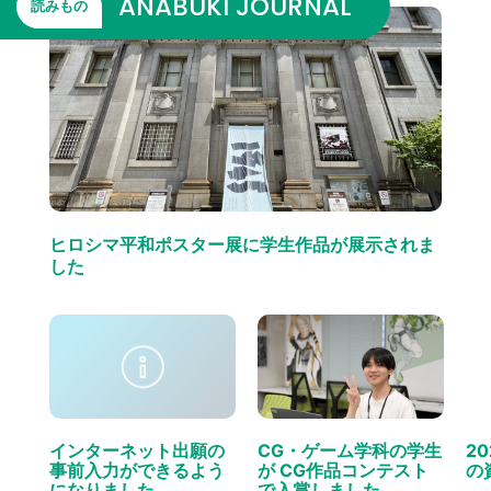
ANABUKI JOURNAL
読みもの
ヒロシマ平和ポスター展に学生作品が展示されま
した
インターネット出願の
CG・ゲーム学科の学生
2
事前入力ができるよう
が CG作品コンテスト
の
になりました。
で入賞しました