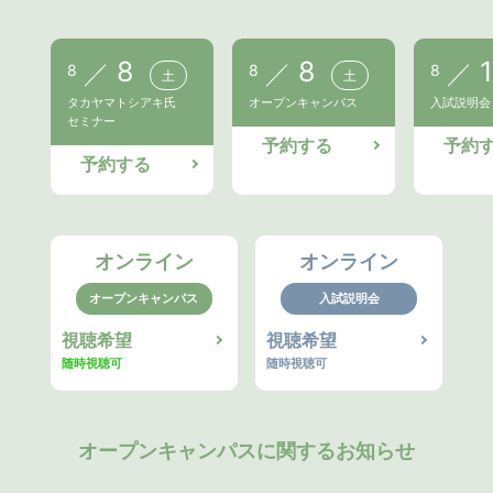
8
8
1
8
8
8
土
土
タカヤマトシアキ氏
オープンキャンパス
入試説明会
セミナー
予約する
予約
予約する
オンライン
オンライン
オープンキャンパス
入試説明会
視聴希望
視聴希望
随時視聴可
随時視聴可
オープンキャンパスに関するお知らせ