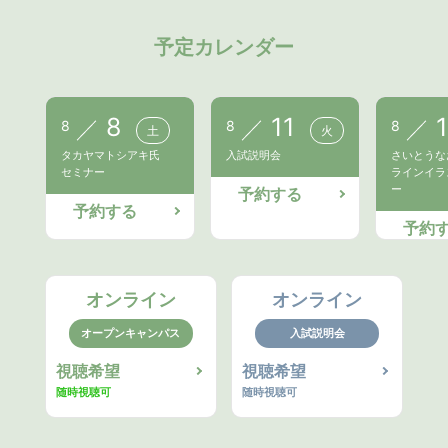
予定カレンダー
8
11
8
8
8
土
火
タカヤマトシアキ氏
入試説明会
さいとうな
セミナー
ラインイラ
ー
予約する
予約する
予約
オンライン
オンライン
オープンキャンパス
入試説明会
視聴希望
視聴希望
随時視聴可
随時視聴可