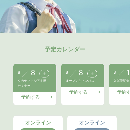
予定カレンダー
8
8
1
8
8
8
土
土
タカヤマトシアキ氏
オープンキャンパス
入試説明会
セミナー
予約する
予約
予約する
オンライン
オンライン