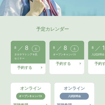
予定カレンダー
8
8
1
8
8
8
土
土
タカヤマトシアキ氏
オープンキャンパス
入試説明会
セミナー
予約する
予約
予約する
オンライン
オンライン
オープンキャンパス
入試説明会
視聴希望
視聴希望