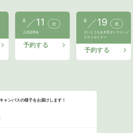
11
19
8
8
火
水
入試説明会
さいとうなおき氏オンラインイ
ラストセミナー
予約する
予約する
ンキャンパスの様子をお届けします！
日