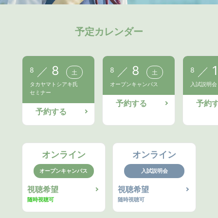
予定カレンダー
8
8
1
8
8
8
土
土
タカヤマトシアキ氏
オープンキャンパス
入試説明会
セミナー
予約する
予約
予約する
オンライン
オンライン
オープンキャンパス
入試説明会
視聴希望
視聴希望
随時視聴可
随時視聴可