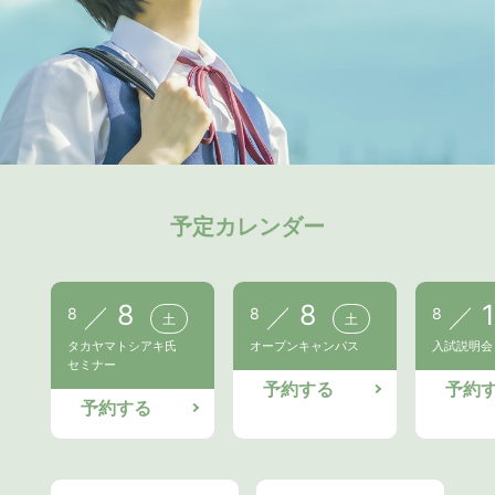
予定カレンダー
8
8
1
8
8
8
土
土
タカヤマトシアキ氏
オープンキャンパス
入試説明会
セミナー
予約する
予約
予約する