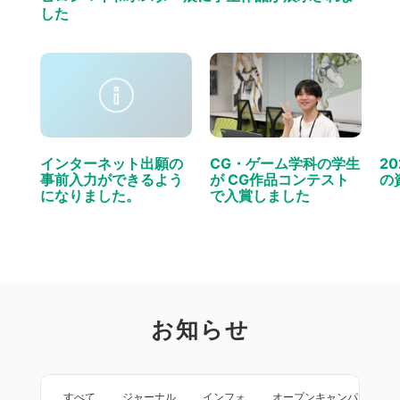
した
インターネット出願の
CG・ゲーム学科の学生
2
事前入力ができるよう
が CG作品コンテスト
の
になりました。
で入賞しました
お知らせ
すべて
ジャーナル
インフォ
オープンキャンパス