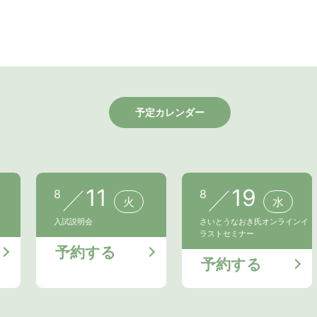
予定カレンダー
11
19
8
8
火
水
入試説明会
さいとうなおき氏オンラインイ
ラストセミナー
予約する
予約する