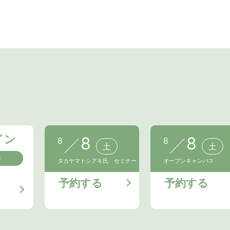
イン
8
8
8
8
土
土
会
タカヤマトシアキ氏 セミナー
オープンキャンパス
予約する
予約する